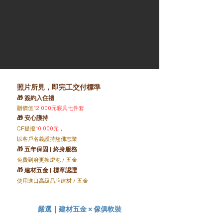
照片所見，即完工交付標準
🎁 簽約入住禮
贈價值
12,000元寢具七件套
🎁
安心護持
CF提撥
10,000元
，
以客戶名義護持慈佛志業
🎁 五年保固 | 終身服務
免費到府更換燈泡 / 五金
🎁 建材五金 | 標章認證
使用進口高級品牌建材 / 五金
嚴選｜建材五金 × 傢俱軟裝