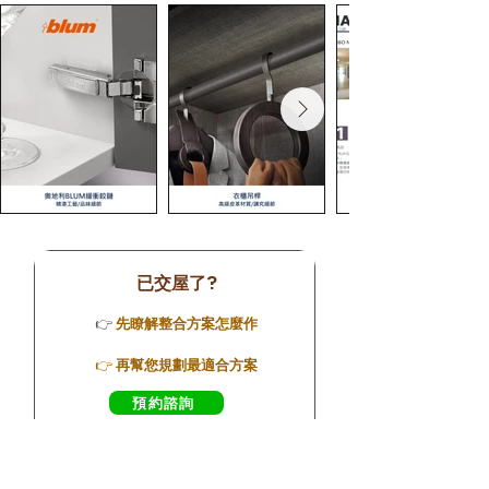
已交屋了?
👉
先瞭解整合方案怎麼作
👉
再幫您規劃最適合方案
預約諮詢
近期整合建案