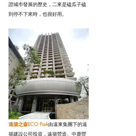
證城巿發展的歷史，二來是磕瓜子磕
到停不下來時，也很好用。
遠揚之森ECO Park
由遠東集團下的遠
揚建設公司投資，遠揚營造、中鹿營