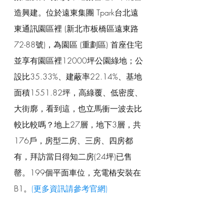
造興建。位於遠東集團 Tpark台北遠
東通訊園區裡 (新北市板橋區遠東路
72-88號)，為園區 (重劃區) 首座住宅
並享有園區裡12000坪公園綠地；公
設比35.33%、建蔽率22.14%、基地
面積1551.82坪，高綠覆、低密度、
大街廓，看到這，也立馬衝一波去比
較比較嗎？地上27層，地下3層，共
176戶，房型二房、三房、四房都
有，拜訪當日得知二房(24坪)已售
罄。199個平面車位，充電樁安裝在
B1。
(更多資訊請參考官網)