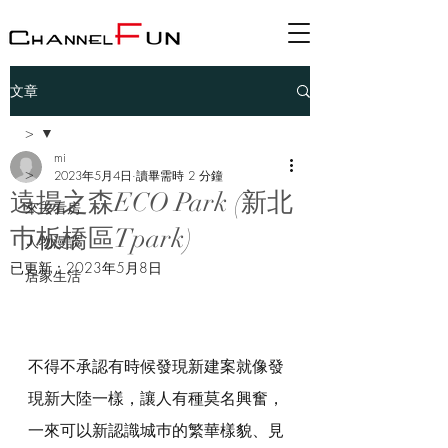
文章
>
mi
>
2023年5月4日
讀畢需時 2 分鐘
遠揚之森ECO Park (新北
來去看房
巿板橋區Tpark)
人物漫談
已更新：
2023年5月8日
居家生活
不得不承認有時候發現新建案就像發
現新大陸一樣，讓人有種莫名興奮，
一來可以新認識城巿的繁華樣貌、見