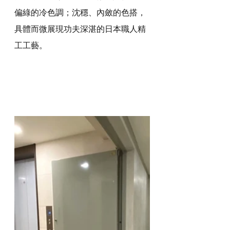
偏綠的冷色調；沈穩、內斂的色搭，
具體而微展現功夫深湛的日本職人精
工工藝。