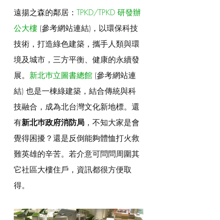
遠揚之森的鄰居：
TPKD/TPKD 研發辦
公大樓
 (參考網站連結)，以環保科技
技術，打造綠色建築，攜手人類與環
境及城市，三方平衡、健康的永續發
展。
新北巿立圖書總館
 (參考網站連
結) 也是一棟綠建築，結合傳統與科
技融合，成為北台灣文化新地標。還
有
新北巿政府消防局
，不知大家是會
覺得困擾？還是反倒能夠體恤打火救
難英雄的辛苦。若介意可問問周圍其
它社區大樓住戶，資訊都很方便取
得。