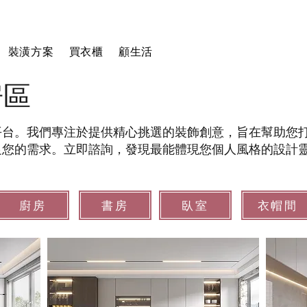
裝潢方案
買衣櫃
顧生活
房區
平台。我們專注於提供精心挑選的裝飾創意，旨在幫助您
足您的需求。立即諮詢，發現最能體現您個人風格的設計
廚房
書房
臥室
衣帽間