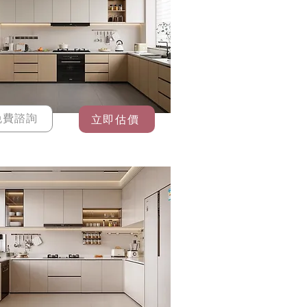
免費諮詢
立即估價