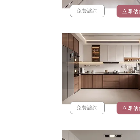
免費諮詢
立即估
免費諮詢
立即估