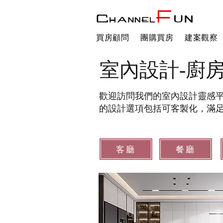
買房顧問
團購買房
建案觀察
​室內設計-廚
歡迎訪問我們的室內設計靈感
的設計選項包括可客製化，滿
客廳
餐廳