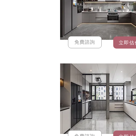
免費諮詢
立即估