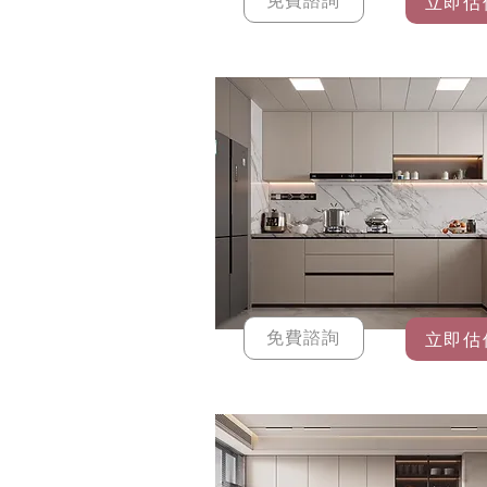
免費諮詢
立即估
免費諮詢
立即估