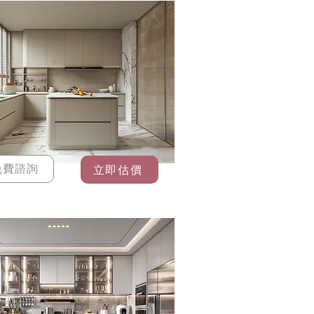
免費諮詢
立即估價