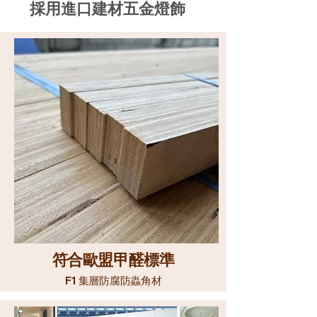
採用進口建材五金燈飾
​符合歐盟甲醛標準
F1
集層防腐防蟲角材