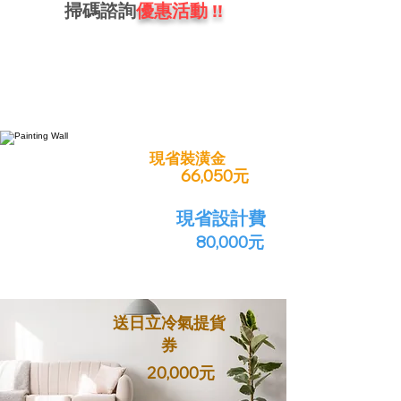
掃碼諮詢
優惠活動
!!
現省裝潢金
66,050元
現省設計費
80,000元
送日立冷氣提貨
券
20,000元