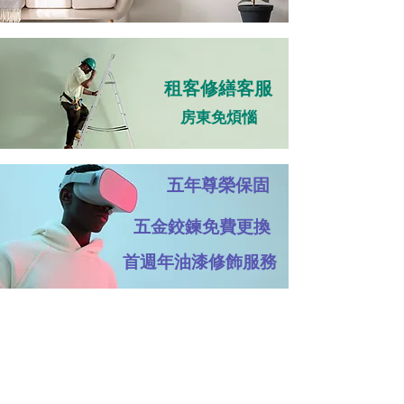
租客修繕客服
房東免煩惱
五年尊榮保固
​五金鉸鍊免費更換
首週年油漆修飾服務