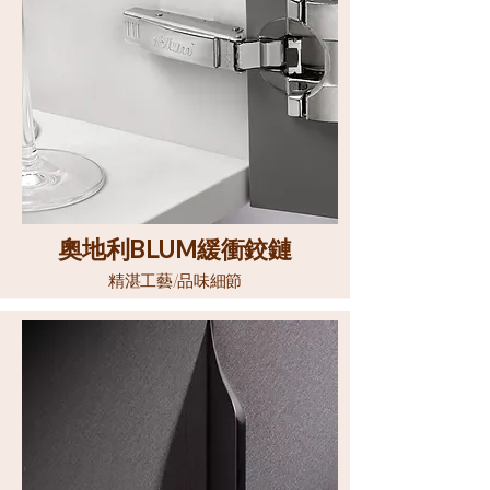
奧地利
BLUM
緩衝鉸鏈
精湛工藝/品味細節