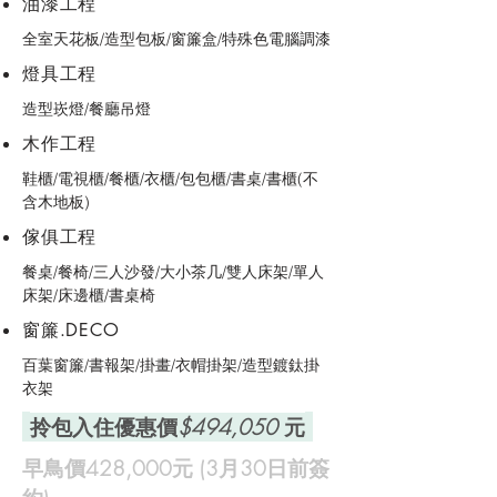
油漆工程
全室天花板/造型包板/窗簾盒/特殊色電腦調漆
燈具工程
造型崁燈/餐廳吊燈
​木作工程
鞋櫃/電視櫃/餐櫃/衣櫃/包包櫃/書桌/書櫃(不
含木地板)
​傢俱工程
​餐桌/餐椅/三人沙發/大小茶几/雙人床架/單人
床架/床邊櫃/書桌椅
​窗簾.DECO
百葉窗簾/書報架/掛畫/衣帽掛架/造型鍍鈦掛
衣架
​
拎包入住優惠價
$494,050
元
​早鳥價428,000元 (3月30日前簽