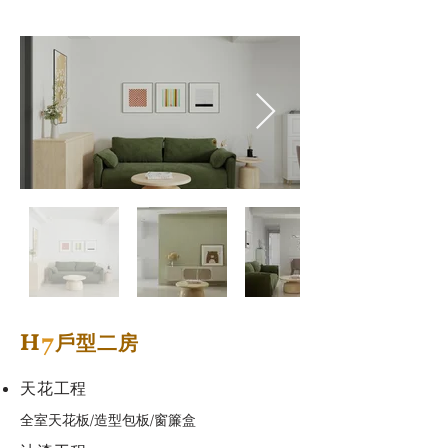
H
7
戶型二房
天花工程
全室天花板/造型包板/窗簾盒