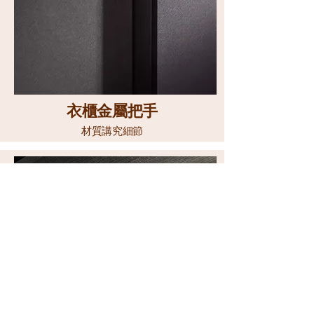
衣櫃金屬把手
材質講究細節