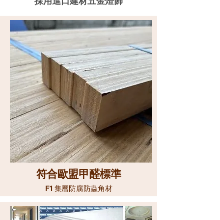
採用進口建材五金燈飾
​符合歐盟甲醛標準
F1
集層防腐防蟲角材