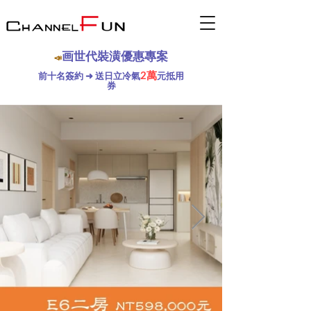
画世代裝潢優惠專案
📣
2
萬
前十名簽約 ➜ 送日立冷氣
元抵用
券