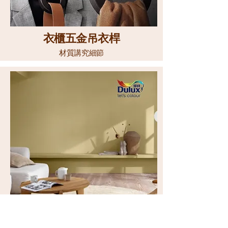
衣櫃五金吊衣桿
材質講究細節