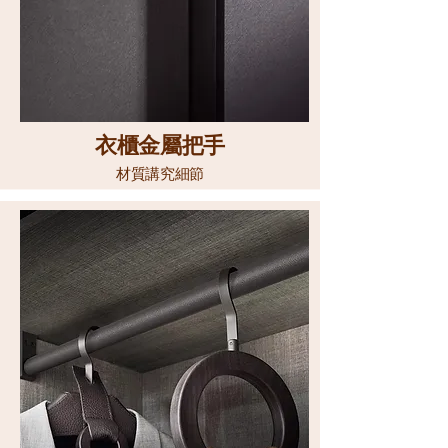
衣櫃金屬把手
材質講究細節