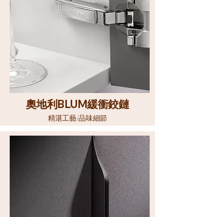
奧地利
BLUM
緩衝鉸鏈
精湛工藝/品味細節