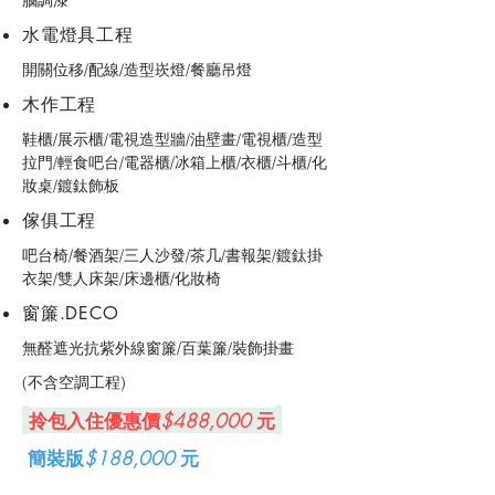
腦調漆
水電燈具工程
開關位移/配線/造型崁燈/餐廳吊燈
​木作工程
鞋櫃/展示櫃/電視造型牆/油壁畫/電視櫃/造型
拉門/輕食吧台/電器櫃/冰箱上櫃/衣櫃/斗櫃/化
妝桌/鍍鈦飾板
​傢俱工程
吧台椅/餐酒架/三人沙發/茶几/書報架/鍍鈦掛
衣架/雙人床架/床邊櫃/化妝椅
​窗簾.DECO
無醛遮光抗紫外線窗簾/百葉簾/裝飾掛畫
(不含空調工程)
​
拎包入住優惠價
$488,000
元
​ 簡裝版
$188,000
元