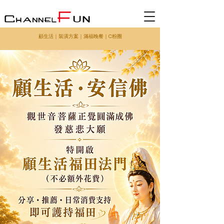
顧生活
｜
裝潢方案
｜
滿福晚餐
｜
C粉圈