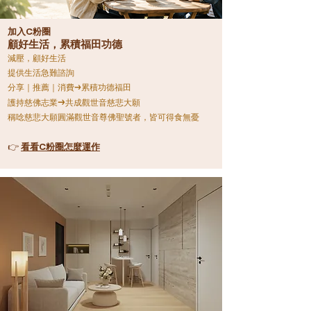
加入C粉圈
顧
好生活，累積福田功德
減壓，顧好生活
提供生活急難諮詢
分享｜推薦｜消費
→
累積功德福田
→
護持慈佛志業
共成觀世音慈悲大願
稱唸慈悲大願圓滿觀世音尊佛聖號者，皆可得食無憂
👉
看看C粉圈怎麼運作