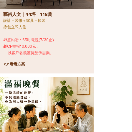
藝術人文｜44坪｜118萬
設計
＋
裝修＋家具＋軟裝
拎包立即入住
🎁簽約贈：65吋電視(7/30止)
🎁CF提撥10,000元，
以客戶名義護持慈佛志業。
👉
看看方案