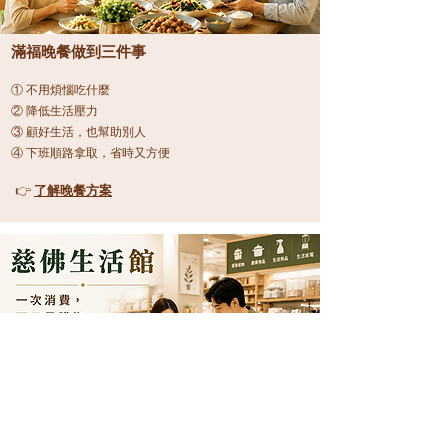
滿福晚餐做到三件事
① 不用煩惱吃什麼
② 降低生活壓力
③ 顧好生活，也幫助別人
④ 下班順路拿取，省時又方便
👉
了解晚餐方案