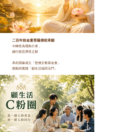
二百年前金童菩薩佛前承願
今轉世為飛鳥行者，
續行慈悲濟世之願
承此因緣成立「慈佛文教基金會」
推動與實踐「顧生活福田法門」