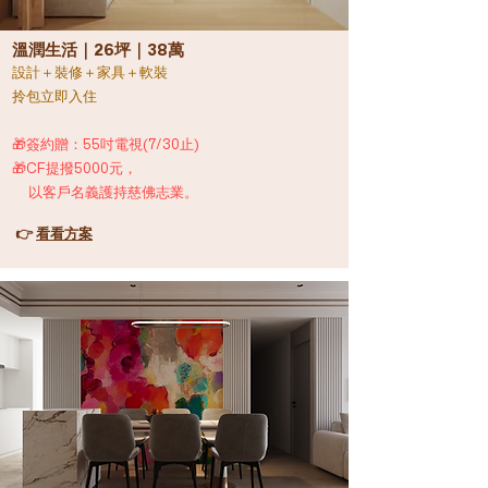
溫潤生活｜26坪｜38萬
設計＋裝修＋家具＋軟裝
拎包立即入住
🎁簽約贈：55吋電視(7/30止)
🎁CF提撥5000元，
以客戶名義護持慈佛志業。
👉
看看方案