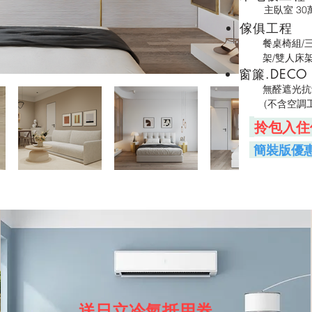
主臥室 3
​傢俱工程
​餐桌椅組/
架/雙人床
​窗簾.DECO
無醛遮光抗
(不含空調
​
拎包入住
簡裝版優
送日立冷氣抵用券