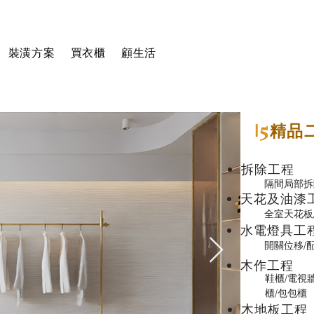
裝潢方案
買衣櫃
顧生活
5
I
精品
拆除工程
隔間局部拆
天花及油漆
全室天花板
水電燈具工
開關位移/
​木作工程
鞋櫃/電視牆
櫃/包包櫃
​木地板工程