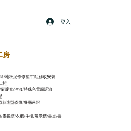
登入
二房
除/地板泥作修補/門組修改安裝
工程
/窗簾盒/油漆/特殊色電腦調漆
程
配線/造型崁燈/餐廳吊燈
/電視櫃/衣櫃/斗櫃/展示櫃/書桌/書