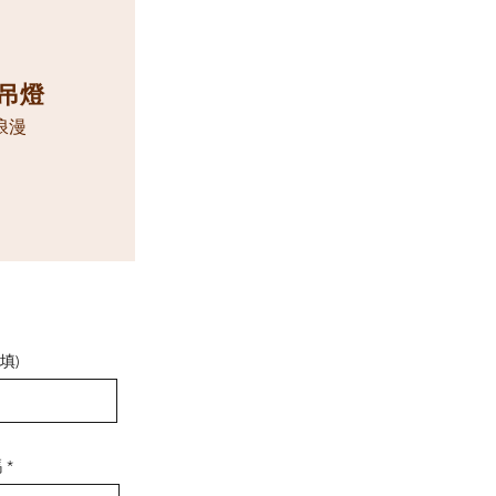
吊燈
浪漫
選填)
碼