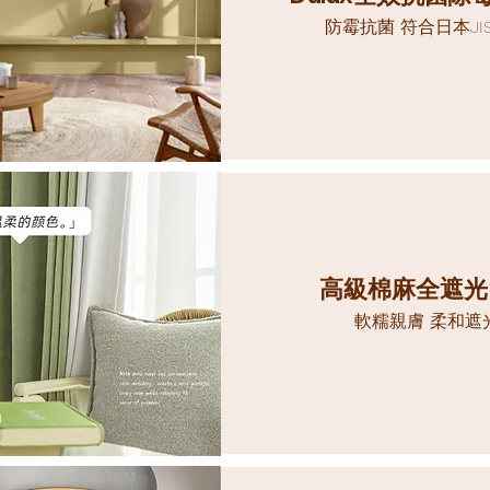
​防霉抗菌 符合日本JI
高級棉麻全遮光
​軟糯親膚 柔和遮