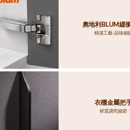
奧地利
BLUM
緩
精湛工藝/品味細
衣櫃金屬把
材質講究細節