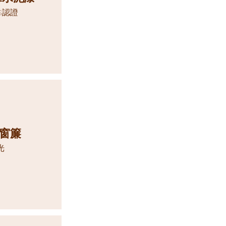
S認證
窗簾
光