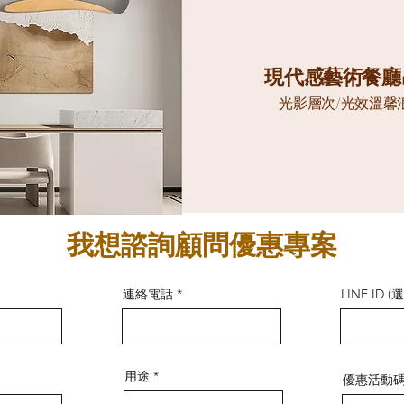
現代感藝術餐廳
光影層次/光效溫馨
我想諮詢顧問優惠專案
連絡電話
LINE ID (
用途
優惠活動