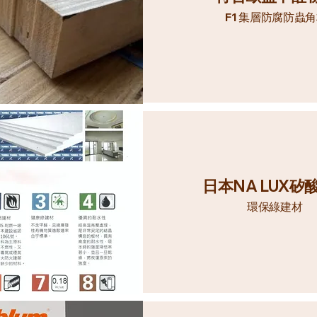
F1
集層防腐防蟲角
日本
NA LUX
矽
環保綠建材