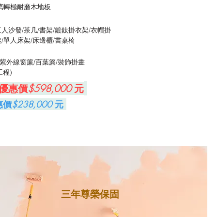
0萬轉極耐磨
木地板
三人沙發/茶几/書架/鍍鈦掛衣架/衣帽掛
架/單人床架/床邊櫃/書桌椅
紫外線窗簾/百葉簾/裝飾掛畫
工程)
優惠價
$598,000
元
惠價
$238,000
元
三年尊榮保固