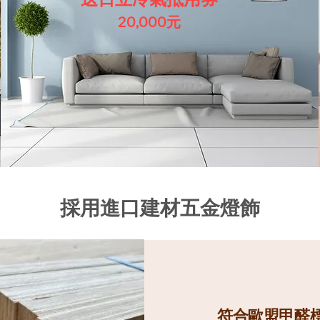
20,000元
採用進口建材五金燈飾
​符合歐盟甲醛