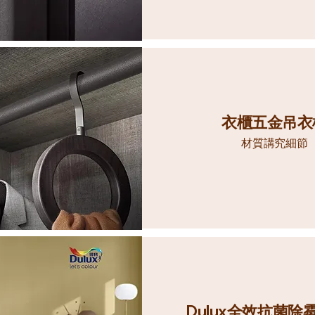
衣櫃五金吊衣
材質講究細節
Dulux全效抗菌除