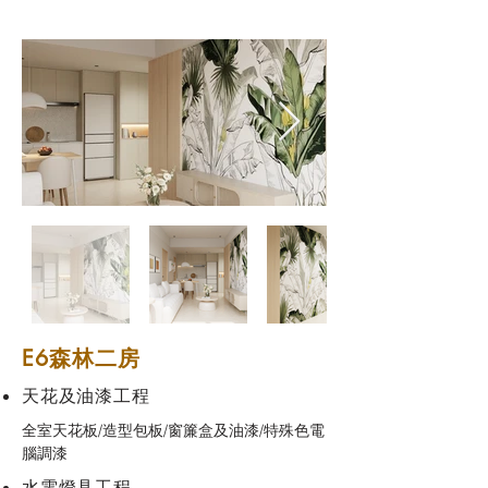
E6森林二房
天花及油漆工程
全室天花板/造型包板/窗簾盒及油漆/特殊色電
腦調漆
水電燈具工程