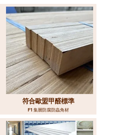
​符合歐盟甲醛標準
F1
集層防腐防蟲角材