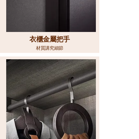
衣櫃金屬把手
材質講究細節