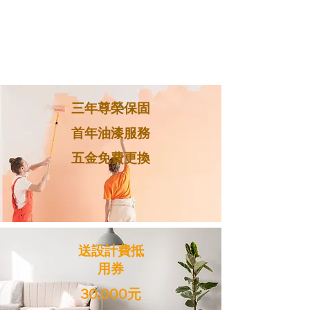
三年尊榮保固
首年油漆服務
​五金免費更換
送設計費抵
用券
30,000元