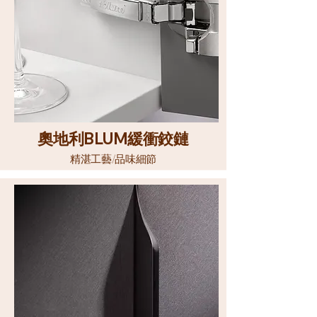
奧地利
BLUM
緩衝鉸鏈
精湛工藝/品味細節