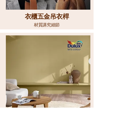
衣櫃五金吊衣桿
材質講究細節
Dulux全效抗菌除霉水泥漆