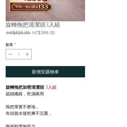
旋轉拖把清潔頭3入組
一
促
 NT$525.00 
NT$399.00
般
銷
價
價
數量
*
格
格
新增至購物車
旋轉拖把加密清潔頭
3入組
超細纖維，乾濕兩用
拖把厚實不磨地，
布頭脫水後乾爽不沉重，
拖地順滑無阻力，