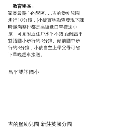
「教育學區」
家長最關心的學區.....
吉的堡幼兒園
步行10分鐘，(小編實地勘查發現下課
時滿滿整排都是高級進口車接送小
孩，可見附近住戶水平不錯)距離昌平
雙語國小步行約3分鐘、頭前國中步
行約8分鐘，小孩自主上學父母可省
下早晚趕車接送。
昌平雙語國小
吉的堡幼兒園 新莊英勝分園