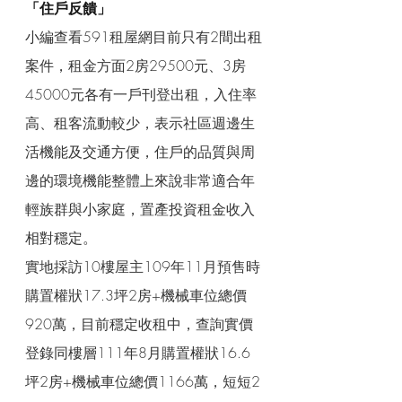
「住戶反饋」
小編查看591租屋網目前只有2間出租
案件，租金方面2房29500元、3房
45000元各有一戶刊登出租，入住率
高、租客流動較少，表示社區週邊生
活機能及交通方便，住戶的品質與周
邊的環境機能整體上來說非常適合年
輕族群與小家庭，置產投資租金收入
相對穩定。
實地採訪10樓屋主109年11月預售時
購置權狀17.3坪2房+機械車位總價
920萬，目前穩定收租中，查詢實價
登錄同樓層111年8月購置權狀16.6
坪2房+機械車位總價1166萬，短短2