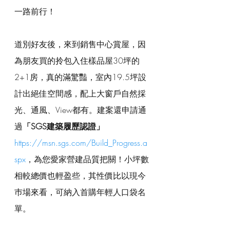
一路前行！
道別好友後，來到銷售中心賞屋，因
為朋友買的拎包入住樣品屋30坪的
2+1房，真的滿驚豔，室內19.5坪設
計出絕佳空間感，配上大窗戶自然採
光、通風、View都有。建案還申請通
過
「SGS建築履歷認證」
https://msn.sgs.com/Build_Progress.a
spx
，為您愛家營建品質把關！小坪數
相較總價也輕盈些，其性價比以現今
巿場來看，可納入首購年輕人口袋名
單。