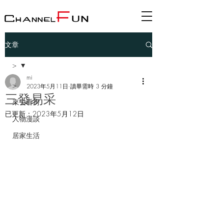
文章
>
mi
>
2023年5月11日
讀畢需時 3 分鐘
三發易采
來去看房
已更新：
2023年5月12日
人物漫談
居家生活