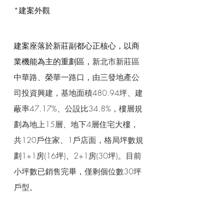
*建案外觀
建案座落於新莊副都心正核心，以商
業機能為主的重劃區，
新北市新莊區
中華路、榮華一路口，由三發地產公
司投資興建，基地面積480.94坪、建
蔽率47.17%、公設比34.8%，樓層規
劃為地上15層、地下4層住宅大樓，
共120戶住家、1戶店面，格局坪數規
劃1+1房(16坪)、2+1房(30坪)。目前
小坪數已銷售完畢，僅剩個位數30坪
戶型。