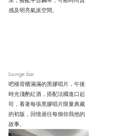
水
，
搭配平台鋼琴
，可顯時尚質
感及明亮氣派空間
。
Lounge bar
吧檯背櫃滿滿的黑膠唱片，午後
時光淺酌紅酒，搭配法國進口起
司，看著每張黑膠唱片限量典藏
的初版，回憶過往每個你我他的
故事
。 