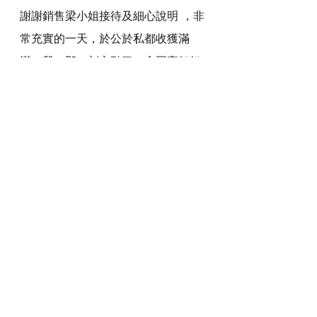
謝謝銷售梁小姐接待及細心說明 ，非
常充實的一天，於公於私都收獲滿
滿。我，那一刻心動了，會回家好好
考慮的。
30平實品屋實照