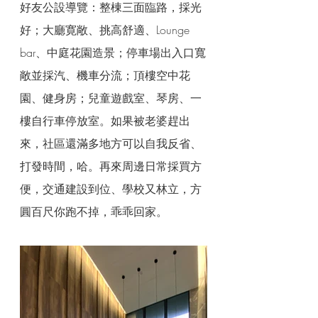
好友公設導覽：整棟三面臨路，採光
好；大廳寛敞、挑高舒適、Lounge 
bar、中庭花園造景；停車場出入口寬
敞並採汽、機車分流；頂樓空中花
園、健身房；兒童遊戲室、琴房、一
樓自行車停放室。如果被老婆趕出
來，社區還滿多地方可以自我反省、
打發時間，哈。再來周邊日常採買方
便，交通建設到位、學校又林立，方
圓百尺你跑不掉，乖乖回家。