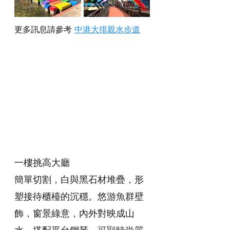
更多訊息請參考 
中港大排親水步道
一樓挑高大廳
簡單切割
，
白與黑石材堆疊
，
形
塑接待櫃檯的沉穩。悠游魚群壁
飾
，
窗景綠意
，
內外對映成山