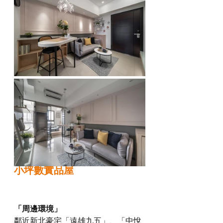
小坪數實品屋
「周邊環境」
鄰近新北豪宅「遠雄九五」、「中悅