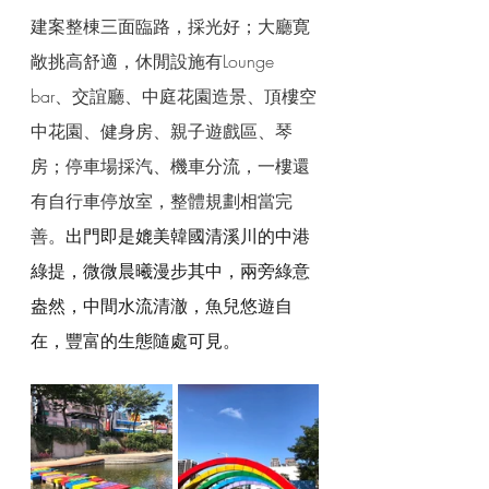
建案整棟三面臨路，採光好；大廳寛
敞挑高舒適，休閒設施有Lounge 
bar、交誼廳、中庭花園造景、頂樓空
中花園、健身房、親子遊戲區、琴
房；停車場採汽、機車分流，一樓還
有自行車停放室，整體規劃相當完
善。
出門即是媲美韓國清溪川的中港
綠提，微微晨曦漫步其中，兩旁綠意
盎然，中間水流清澈，魚兒悠遊自
在，豐富的生態隨處可見。