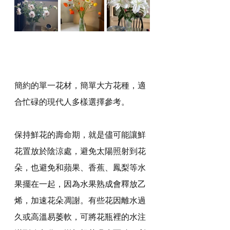
簡約的單一花材，簡單大方花種，適
合忙碌的現代人多樣選擇參考。
保持鮮花的壽命期，就是儘可能讓鮮
花置放於陰涼處，避免太陽照射到花
朵，也避免和蘋果、香蕉、鳳梨等水
果擺在一起，因為水果熟成會釋放乙
烯，加速花朵凋謝。有些花因離水過
久或高溫易萎軟，可將花瓶裡的水注