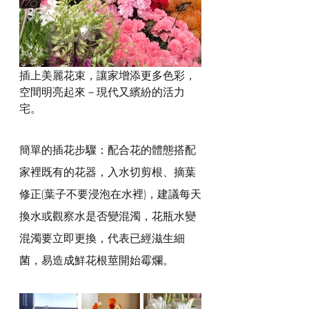
插上美麗花束，讓家增添更多色彩，
空間明亮起來－現代又繽紛的活力
宅。
簡單的插花步驟：配合花的體態搭配
家裡既有的花器，入水切剪根、摘葉
修正(葉子不要浸泡在水裡)，建議每天
換水或觀察水是否變混濁，花瓶水變
混濁要立即更換，代表已經滋生細
菌，易造成鮮花根莖開始霉爛。