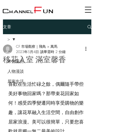
文章
>
CF 市場觀察｜飛鳥 × 萬馬
>
2023年5月4日
讀畢需時 2 分鐘
移花入室 滿室馨香
來去看房
人物漫談
居家生活
喜歡在生活忙碌之餘，偶爾隨手帶些
美好事物回家嗎？那帶束花回家如
何！感受四季變遷同時享受購物的樂
趣，讓花草融入生活空間，自由創作
居家浪漫。美可以很簡單，只要您喜
歡就是獨一無二最美的設計。