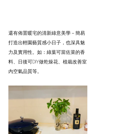
還有佈置暖宅的清新綠意美學－簡易
打造出輕園藝質感小日子，也深具魅
力及實用性。如：綠葉可當佐菜的香
料、日後可DIY做乾燥花、植栽改善室
內空氣品質等。 