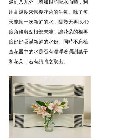
滿到八九分，增加根莖吸水面積，利
用高濕度來恢復花朵的生氣。除了每
天能換一次新鮮的水，隔幾天再以45
度角修剪點根部末端，讓花朵的根再
度好好吸滿新鮮的水份。同時不忘檢
查花器中的水是否有漂浮著凋謝葉子
和花朵，若有請將之取出。