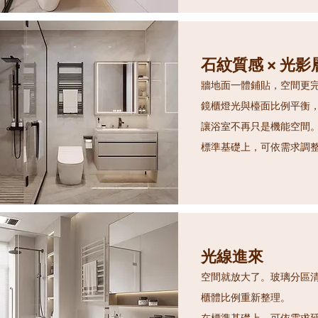
石紋質感 × 光影
牆地面一體鋪貼，空間更
鏡櫃燈光與檯面比例平衡
讓浴室不再只是機能空間
標準基礎上，可依需求調
光線進來
空間就放大了。玻璃分區
櫃體比例重新整理。
在標準基礎上，可依需求