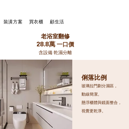
裝潢方案
買衣櫃
顧生活
老浴室翻修
28.8萬
一口價
含設備 乾濕分離
俐落比例
玻璃拉門劃分濕區，
動線簡潔。
懸浮櫃體與鏡面整合，
視覺更乾淨。