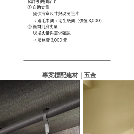
如何開始？
① 自助丈量
提供浴室尺寸與現況照片
→ 送毛巾架＋衛生紙架（價值 3,000）
② 顧問到府丈量
現場丈量與需求確認
→ 服務費 3,000 元
專案標配建材｜五金