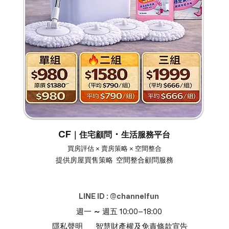
CF
・
｜住宅顧問
生活服務平台
買房評估 × 賣房策略 × 空間整合
提供房屋買售策略 空間整合顧問服務
LINE ID : @channelfun
週一
～
週五 10:00–18:00
隱私聲明
智慧財產權及免責條款宣告