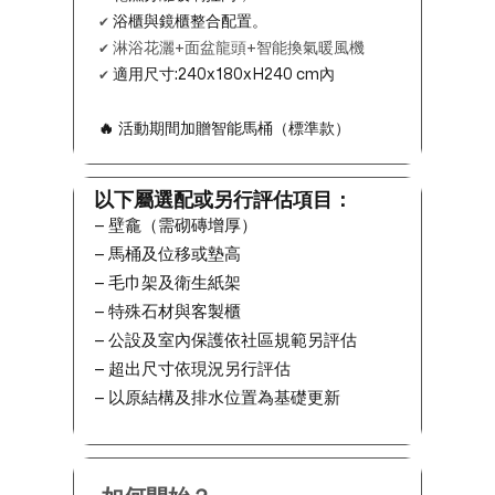
浴櫃與鏡櫃整合配置。
✔
淋浴花灑+面盆龍頭+智能換氣暖風機
✔
適用尺寸:240x180xH240 cm內
✔
🔥
活動期間加贈智能馬桶（標準款）
以下屬選配或另行評估項目：
– 壁龕（需砌磚增厚）
– 馬桶及位移或墊高
– 毛巾架及衛生紙架
– 特殊石材與客製櫃
– 公設及室內保護依社區規範另評估
– 超出尺寸依現況另行評估
–
以原結構及排水位置為基礎更新