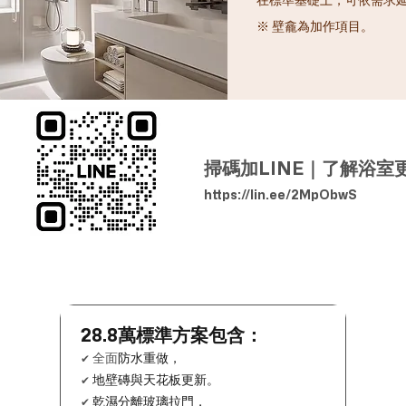
※ 壁龕為加作項目。
掃碼加LINE｜了解浴室
https://lin.ee/2MpObwS
28.8萬標準方案包含：
全面
防水重做，
✔
地壁磚與天花板更新。
✔
乾濕分離玻璃拉門，
✔