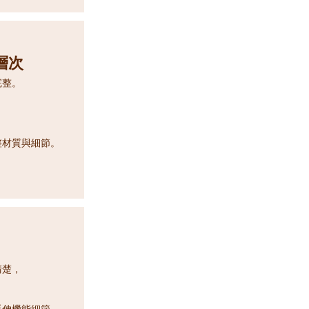
層次
完整。
，
。
整材質與細節。
清楚，
延伸機能細節。